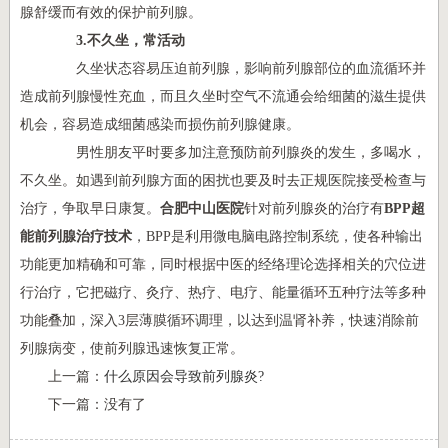
腺舒缓而有效的保护前列腺。
3.不久坐，常活动
久坐状态容易压迫前列腺，影响前列腺部位的血流循环并
造成前列腺慢性充血，而且久坐时空气不流通会给细菌的滋生提供
机会，容易造成细菌感染而损伤前列腺健康。
男性朋友平时要多加注意预防前列腺炎的发生，多喝水，
不久坐。如遇到前列腺方面的困扰也要及时去正规医院接受检查与
治疗，争取早日康复。
合肥中山医院
针对前列腺炎的治疗有
BPP超
能前列腺治疗技术
，BPP是利用微电脑电路控制系统，使各种输出
功能更加精确和可靠，同时根据中医的经络理论选择相关的穴位进
行治疗，它把磁疗、灸疗、热疗、电疗、能量循环五种疗法等多种
功能叠加，深入3层薄膜循环调理，以达到温肾补养，快速消除前
列腺病变，使前列腺迅速恢复正常。
上一篇：
什么原因会导致前列腺炎?
下一篇：没有了